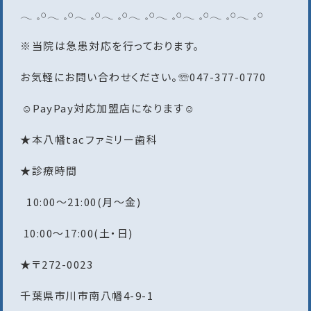
𓂃 𓈒𓏸‎𓂃 𓈒𓏸‎𓂃 𓈒𓏸‎𓂃 𓈒𓏸‎𓂃 𓈒𓏸‎𓂃 𓈒𓏸‎𓂃 𓈒𓏸‎𓂃 𓈒𓏸‎𓂃 𓈒𓏸
※当院は急患対応を行っております。
お気軽にお問い合わせください。☏047-377-0770
︎︎︎︎︎☺︎PayPay対応加盟店になります︎︎︎︎︎☺︎
★本八幡tacファミリー歯科
★診療時間
10:00〜21:00(月〜金)
10:00〜17:00(土・日)
★〒272-0023
千葉県市川市南八幡4-9-1