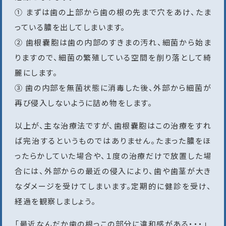
① まずは歯の上部から歯の根の先まで穴をあけ、たま
っている膿を出してしまいます。
② 歯根嚢胞は歯の内部のすきまの汚れ、細菌から始ま
りますので、細菌の繁殖している空間を削り落として綺
麗にします。
③ 歯の内部を無菌状態に消毒した後、外部から細菌が
再び侵入しないように詰め物をします。
以上が、主な治療法ですが、歯根嚢胞はこの治療をすれ
ば完治するというものではありません。たまった膿をほ
ったらかしていた場合や、１度の治療だけで放置した場
合には、外部からの最近の侵入により、歯や歯茎が大き
なダメージを受けてしまいます。定期的に健診を受け、
経過を観察しましょう。
「最近なんだか歯の根っこの部分に違和感がある・・・」