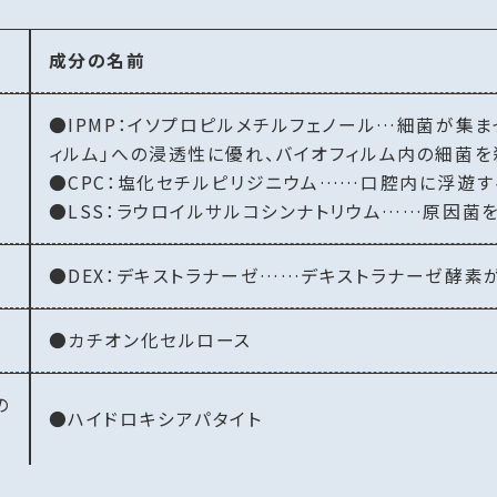
成分の名前
●IPMP：イソプロピルメチルフェノール…細菌が集
ィルム」への浸透性に優れ、バイオフィルム内の細菌を
●CPC：塩化セチルピリジニウム……口腔内に浮遊
●LSS：ラウロイルサルコシンナトリウム……原因菌
●DEX：デキストラナーゼ……デキストラナーゼ酵素
●カチオン化セルロース
の
●ハイドロキシアパタイト