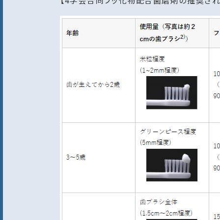
【4学会合同フッ化物配合歯磨剤の推奨さ