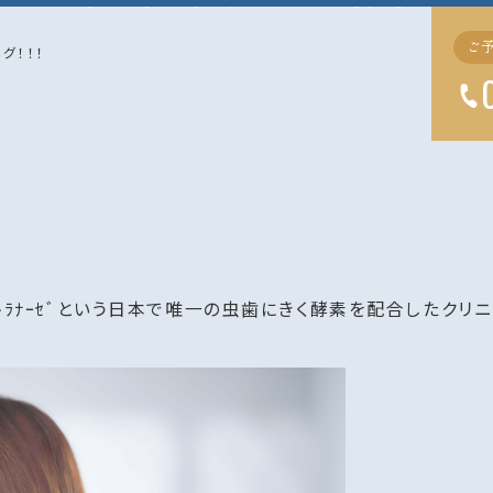
ご
グ！！！
ﾄﾗﾅｰｾﾞという日本で唯一の虫歯にきく酵素を配合したクリ