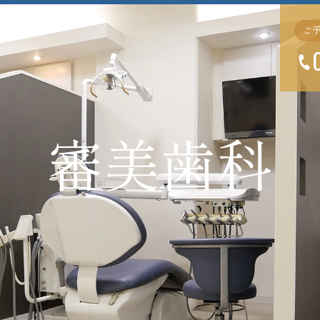
ご
審美歯科