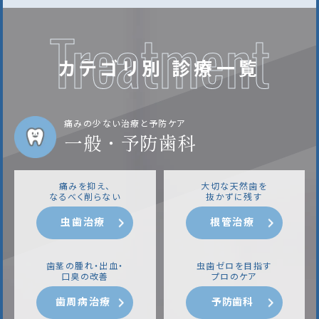
Treatment
カテゴリ別 診療一覧
痛みの少ない治療と予防ケア
一般・予防歯科
痛みを抑え、
大切な天然歯を
なるべく削らない
抜かずに残す
虫歯治療
根管治療
歯茎の腫れ・出血・
虫歯ゼロを目指す
口臭の改善
プロのケア
歯周病治療
予防歯科