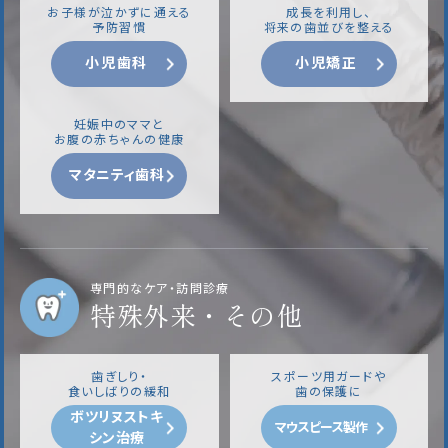
お子様が泣かずに通える
成長を利用し、
予防習慣
将来の歯並びを整える
小児歯科
小児矯正
妊娠中のママと
お腹の赤ちゃんの健康
マタニティ歯科
専門的なケア・訪問診療
特殊外来・その他
歯ぎしり・
スポーツ用ガードや
食いしばりの緩和
歯の保護に
ボツリヌストキ
マウスピース製作
シン治療