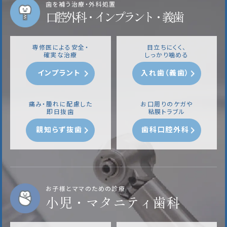
歯を補う治療・外科処置
口腔外科・インプラント・義歯
専修医による安全・
目立ちにくく、
確実な治療
しっかり噛める
インプラント
入れ歯（義歯）
痛み・腫れに配慮した
お口周りのケガや
即日抜歯
粘膜トラブル
親知らず抜歯
歯科口腔外科
お子様とママのための診療
小児・マタニティ歯科