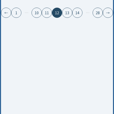
←
1
…
10
11
12
13
14
…
28
→